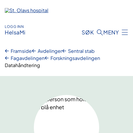
Hopp
til
innhold
LOGG INN
HelsaMi
SØK
MENY
Framside
Avdelinger
Sentral stab
Fagavdelingen
Forskningsavdelingen
Datahåndtering