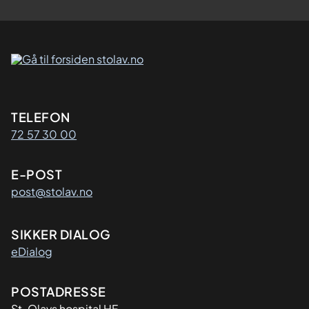
Kontaktinformasjon
TELEFON
72 57 30 00
E-POST
post@stolav.no
SIKKER DIALOG
eDialog
Adresse
POSTADRESSE
St. Olavs hospital HF