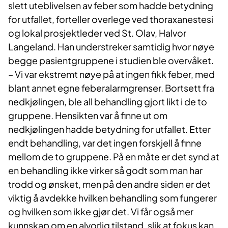
slett uteblivelsen av feber som hadde betydning
for utfallet, forteller overlege ved thoraxanestesi
og lokal prosjektleder ved St. Olav, Halvor
Langeland. Han understreker samtidig hvor nøye
begge pasientgruppene i studien ble overvåket.
–
Vi var ekstremt nøye på at ingen fikk feber, med
blant annet egne feberalarmgrenser. Bortsett fra
nedkjølingen, ble all behandling gjort likt i de to
gruppene. Hensikten var å finne ut om
nedkjølingen hadde betydning for utfallet. Etter
endt behandling, var det ingen forskjell å finne
mellom de to gruppene. På en måte er det synd at
en behandling ikke virker så godt som man har
trodd og ønsket, men på den andre siden er det
viktig å avdekke hvilken behandling som fungerer
og hvilken som ikke gjør det. Vi får også mer
kunnskap om en alvorlig tilstand, slik at fokus kan