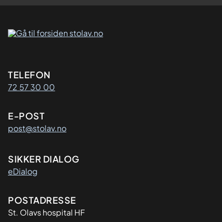
Kontaktinformasjon
TELEFON
72 57 30 00
E-POST
post@stolav.no
SIKKER DIALOG
eDialog
Adresse
POSTADRESSE
St. Olavs hospital HF