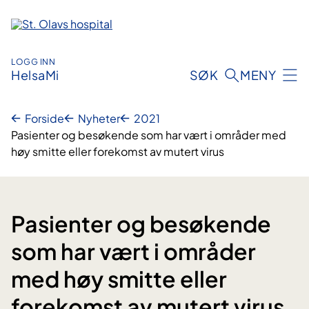
Hopp
til
innhold
LOGG INN
HelsaMi
SØK
MENY
Forside
Nyheter
2021
Pasienter og besøkende som har vært i områder med
høy smitte eller forekomst av mutert virus
Pasienter og besøkende
som har vært i områder
med høy smitte eller
forekomst av mutert virus