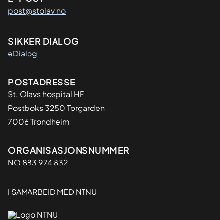
post@stolav.no
SIKKER DIALOG
eDialog
Adresse
POSTADRESSE
St. Olavs hospital HF
Postboks 3250 Torgarden
7006 Trondheim
Organisasjon
ORGANISASJONSNUMMER
NO 883 974 832
I SAMARBEID MED NTNU