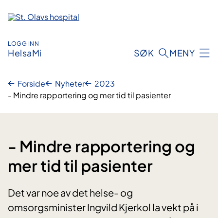
Hopp
til
innhold
LOGG INN
HelsaMi
SØK
MENY
Forside
Nyheter
2023
- Mindre rapportering og mer tid til pasienter
- Mindre rapportering og
mer tid til pasienter
Det var noe av det helse- og
omsorgsminister Ingvild Kjerkol la vekt på i