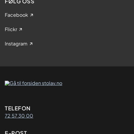
FØLG OSS
Facebook
Flickr
Instagram
Kontaktinformasjon
TELEFON
72 57 30 00
E-POST