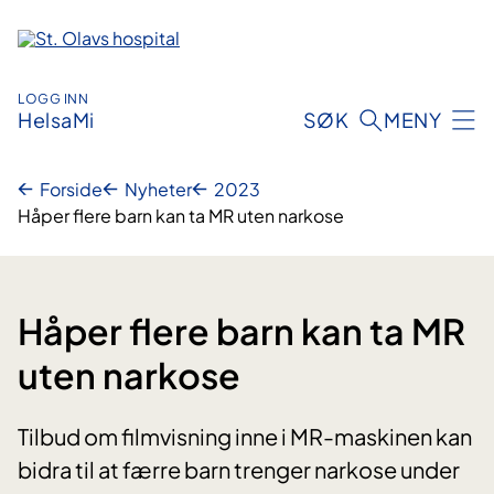
Hopp
til
innhold
LOGG INN
HelsaMi
SØK
MENY
Forside
Nyheter
2023
Håper flere barn kan ta MR uten narkose
Håper flere barn kan ta MR
uten narkose
Tilbud om filmvisning inne i MR-maskinen kan
bidra til at færre barn trenger narkose under