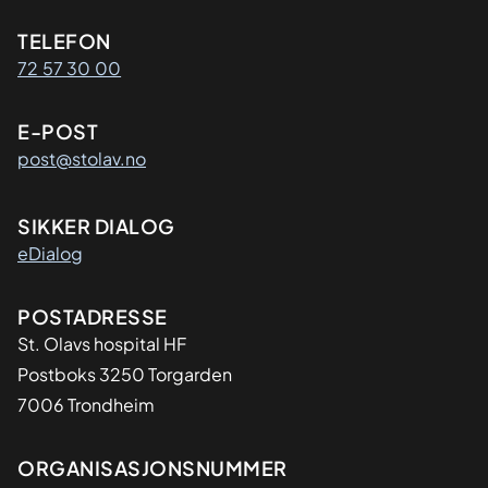
Kontaktinformasjon
TELEFON
72 57 30 00
E-POST
post@stolav.no
SIKKER DIALOG
eDialog
Adresse
POSTADRESSE
St. Olavs hospital HF
Postboks 3250 Torgarden
7006 Trondheim
Organisasjon
ORGANISASJONSNUMMER