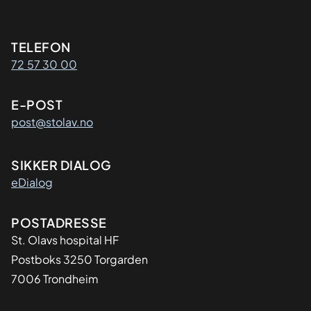
Kontaktinformasjon
TELEFON
72 57 30 00
E-POST
post@stolav.no
SIKKER DIALOG
eDialog
Adresse
POSTADRESSE
St. Olavs hospital HF
Postboks 3250 Torgarden
7006 Trondheim