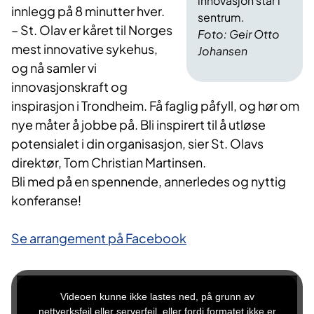
innovasjon står i
innlegg på 8 minutter hver.
sentrum.
– St. Olav er kåret til Norges
Foto: Geir Otto
mest innovative sykehus,
Johansen
og nå samler vi
innovasjonskraft og
inspirasjon i Trondheim. Få faglig påfyll, og hør om
nye måter å jobbe på. Bli inspirert til å utløse
potensialet i din organisasjon, sier St. Olavs
direktør, Tom Christian Martinsen.
Bli med på en spennende, annerledes og nyttig
konferanse!
Se arrangement på Facebook
T
h
Videoen kunne ikke lastes ned, på grunn av
i
s
nettverksfeil eller serverfeil, eller fordi formatet ikke er
i