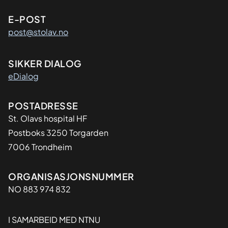
E-POST
post@stolav.no
SIKKER DIALOG
eDialog
Adresse
POSTADRESSE
St. Olavs hospital HF
Postboks 3250 Torgarden
7006 Trondheim
Organisasjon
ORGANISASJONSNUMMER
NO 883 974 832
I SAMARBEID MED NTNU