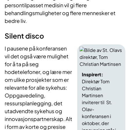
persontilpasset medisin vil gi flere
behandlingsmuligheter og flere mennesker et
bedre liv.
Silent disco
I pausene på konferansen
vil det også være mulighet
for å ta på seg
hodetelefoner, og lære mer
Inspirert:
om ulike prosjekter som er
Direktør Tom
relevante for alle sykehus:
Christian
Oppgavedeling,
Martinsen
inviterer til St.
ressursplanlegging, det
Olav-
utadvendte sykehus og
konferansen i
innovasjonspartnerskap. Alt
oktober, der
i form av korte og presise