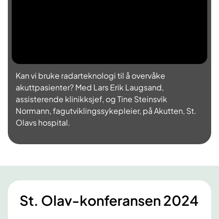
o
d
a
l
w
i
n
d
o
w
.
Kan vi bruke radarteknologi til å overvåke
akuttpasienter? Med Lars Erik Laugsand,
assisterende klinikksjef, og Tine Steinsvik
Normann, fagutviklingssykepleier, på Akutten, St.
Olavs hospital.
St. Olav-konferansen 2024