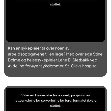
s
støttet.
a
m
o
d
a
l
w
i
n
d
o
w
.
Kan en sykepleier ta over noen av
arbeidsoppgavene til en lege? Med overlege Stine
Bolme og helsesykepleier Lene B. Sletbakk ved
Avdeling for øyensykdommer, St. Olavs hospital.
T
h
Videoen kunne ikke lastes ned, på grunn av
i
s
nettverksfeil eller serverfeil, eller fordi formatet ikke er
i
s
støttet.
a
m