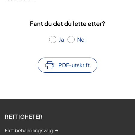
Fant du det du lette etter?
Ja
Nei
PDF-utskrift
RETTIGHETER
Fritt behandlingsvalg