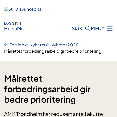
Hopp
til
innhold
LOGG INN
HelsaMi
SØK
MENY
Forside
Nyheter
Nyheter 2026
Målrettet forbedringsarbeid gir bedre prioritering
Målrettet
forbedringsarbeid gir
bedre prioritering
AMK Trondheim har redusert antall akutte