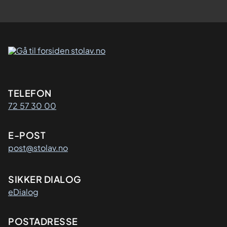
Kontaktinformasjon
TELEFON
72 57 30 00
E-POST
post@stolav.no
SIKKER DIALOG
eDialog
Adresse
POSTADRESSE