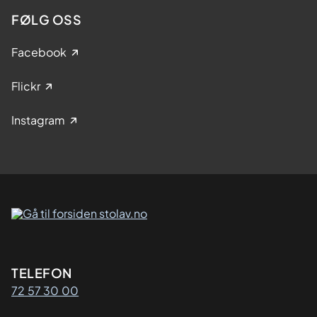
FØLG OSS
Facebook
Flickr
Instagram
Kontaktinformasjon
TELEFON
72 57 30 00