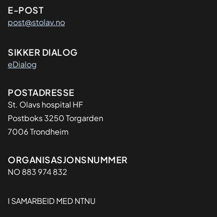
E-POST
post@stolav.no
SIKKER DIALOG
eDialog
Adresse
POSTADRESSE
St. Olavs hospital HF
Postboks 3250 Torgarden
7006 Trondheim
Organisasjon
ORGANISASJONSNUMMER
NO 883 974 832
I SAMARBEID MED NTNU