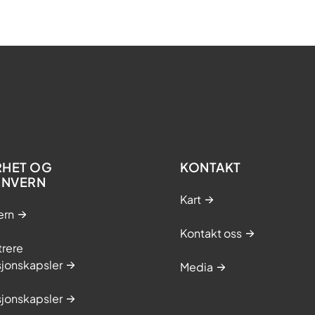
RHET OG
KONTAKT
ONVERN
Kart
ern
Kontakt oss
trere
sjonskapsler
Media
sjonskapsler