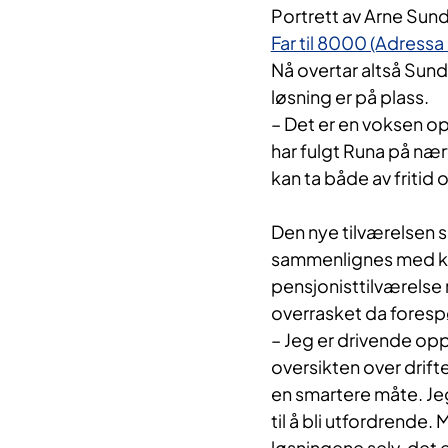
Portrett av Arne Sund
Far til 8000 (Adressa 
Nå overtar altså Sunde
løsning er på plass.
– Det er en voksen op
har fulgt Runa på nært
kan ta både av fritid 
Den nye tilværelsen s
sammenlignes med kur
pensjonisttilværelse m
overrasket da fores
– Jeg er drivende oppt
oversikten over drift
en smartere måte. Je
til å bli utfordrende. 
løsningene selv, det 