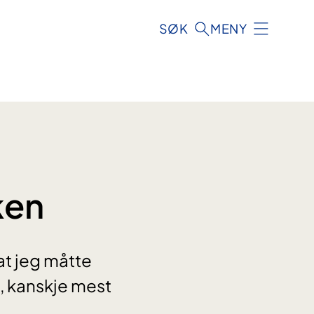
SØK
MENY
ken
 at jeg måtte
, kanskje mest