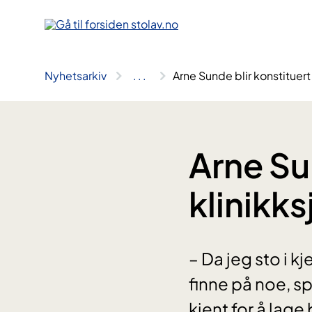
Hopp
til
innhold
Nyhetsarkiv
..
.
Arne Sunde blir konstituert
Arne Su
klinikk
– Da jeg sto i k
finne på noe, s
kjent for å lage 