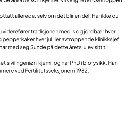
tatt allerede, selv om det blir en del: Har ikke du
 du viderefører tradisjonen med is og jordbær hver
pepperkaker hver jul, ler avtroppende klinikksjef
r med seg Sunde på dette årets julevisitt til
 sivilingeniør i kjemi, og har PhD i biofysikk. Han
arriere ved Fertilitetsseksjonen i 1982.