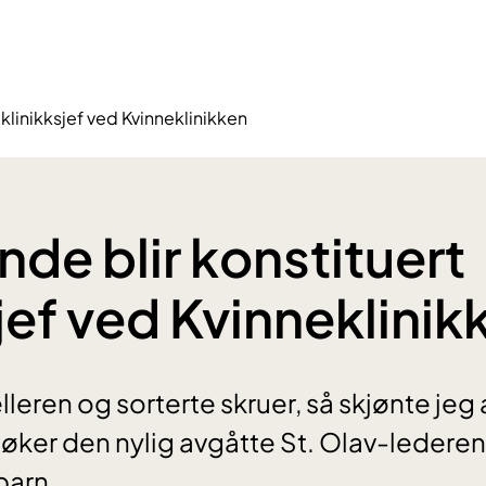
 klinikksjef ved Kvinneklinikken
nde blir konstituert
sjef ved Kvinneklinik
jelleren og sorterte skruer, så skjønte jeg
pøker den nylig avgåtte St. Olav-lederen
barn.