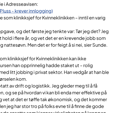
e i Adresseavisen:
Pluss - krever innlogging)
 som klinikksjef for Kvinneklinikken – inntil en varig
pgave, og det første jeg tenkte var: Tør jeg det? Jeg
 hold i flere år, og vet det er en krevende jobb som
og nattesøvn. Men det er for feigt å si nei, sier Sunde.
om klinikksjef for Kvinneklinikken kan ikke
sen han opprinnelig hadde staket ut – rolig
ed litt jobbing i privat sektor. Han vedgår at han ble
pørselen kom.
att av drift og logistikk. Jeg gleder meg til å få
en, og se på hvordan vi kan bli enda mer effektive på
g vet at det er tøffe tak økonomisk, og det kommer
Men jeg har stor tro på folks evne til å finne de gode
er de ansatte som kjenner virkeligheten på kroppen