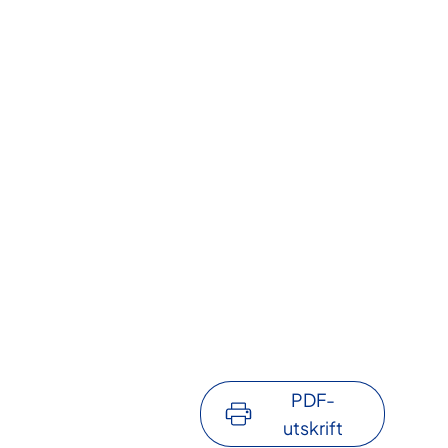
PDF-
utskrift