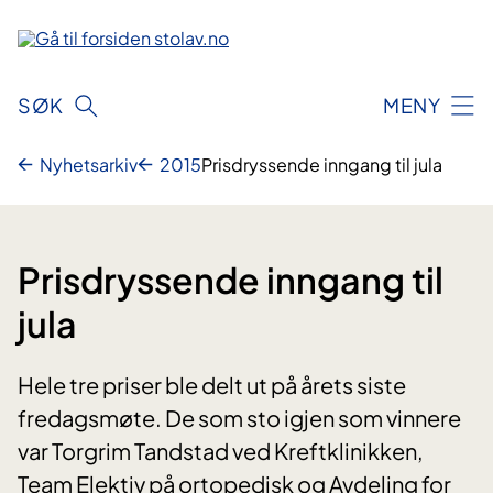
Hopp
til
innhold
SØK
MENY
Nyhetsarkiv
2015
Prisdryssende inngang til jula
Prisdryssende inngang til
jula
Hele tre priser ble delt ut på årets siste
fredagsmøte. De som sto igjen som vinnere
var Torgrim Tandstad ved Kreftklinikken,
Team Elektiv på ortopedisk og Avdeling for