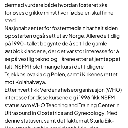
dermed vurdere både hvordan fosteret skal
forløses og ikke minst hvor fødselen skal finne
sted.
Nasjonalt senter for fostermedisin har helt siden
oppstarten også sett ut av Norge. Allerede tidlig
på 1990-tallet begynte de å se til de gamle
østblokklandene, der det var stor interesse for å
se på vestlig teknologi i årene etter at jernteppet
falt. NSFM holdt mange kurs i det tidligere
Tsjekkoslovakia og Polen, samt i Kirkenes rettet
mot Kolahalvøya.
Etter hvert fikk Verdens helseorganisasjon (WHO)
interesse for disse kursene og i 1996 fikk NSFM
status som WHO Teaching and Training Center in
Ultrasound in Obstetrics and Gynecology. Med
denne statusen, samt det faktum at Sturla Eik-