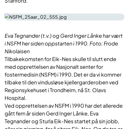
Stanford.
Eva Tegnander (t.v.) og Gerd Inger Lånke har vært
i NSFM her siden oppstarten i 1990. Foto: Frode
Nikolaisen
Tilbakekomsten for Eik-Nes skulle til slutt ende
med opprettelsen av Nasjonalt senter for
fostermedisin (NSFM) i 1990. Det er da vi kommer
tilbake til den vindusløse kjellergarderoben ved
Regionsykehuset i Trondheim, nå St. Olavs
Hospital.
Ved opprettelsen av NSFM i 1990 har det allerede
gått fem år siden Gerd Inger Lånke, Eva
Tegnander og Sturla Eik-Nes startet på sin jobb,
eller sin gjerning, for å sitere Eik-Nes. Og de tre er