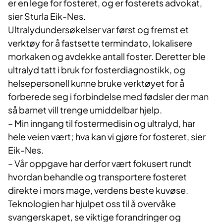
er en lege for fosteret, og er fosterets advokat,
sier Sturla Eik-Nes.
Ultralydundersøkelser var først og fremst et
verktøy for å fastsette termindato, lokalisere
morkaken og avdekke antall foster. Deretter ble
ultralyd tatt i bruk for fosterdiagnostikk, og
helsepersonell kunne bruke verktøyet for å
forberede seg i forbindelse med fødsler der man
så barnet vill trenge umiddelbar hjelp.
– Min inngang til fostermedisin og ultralyd, har
hele veien vært; hva kan vi gjøre for fosteret, sier
Eik-Nes.
– Vår oppgave har derfor vært fokusert rundt
hvordan behandle og transportere fosteret
direkte i mors mage, verdens beste kuvøse.
Teknologien har hjulpet oss til å overvåke
svangerskapet, se viktige forandringer og