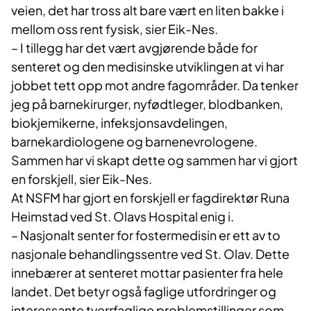
veien, det har tross alt bare vært en liten bakke i
mellom oss rent fysisk, sier Eik-Nes.
– I tillegg har det vært avgjørende både for
senteret og den medisinske utviklingen at vi har
jobbet tett opp mot andre fagområder. Da tenker
jeg på barnekirurger, nyfødtleger, blodbanken,
biokjemikerne, infeksjonsavdelingen,
barnekardiologene og barnenevrologene.
Sammen har vi skapt dette og sammen har vi gjort
en forskjell, sier Eik-Nes.
At NSFM har gjort en forskjell er fagdirektør Runa
Heimstad ved St. Olavs Hospital enig i.
– Nasjonalt senter for fostermedisin er ett av to
nasjonale behandlingssentre ved St. Olav. Dette
innebærer at senteret mottar pasienter fra hele
landet. Det betyr også faglige utfordringer og
interessante tverrfaglige problemstillinger som