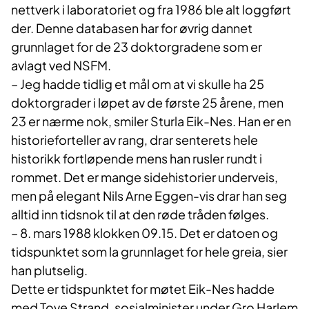
nettverk i laboratoriet og fra 1986 ble alt loggført
der. Denne databasen har for øvrig dannet
grunnlaget for de 23 doktorgradene som er
avlagt ved NSFM.
– Jeg hadde tidlig et mål om at vi skulle ha 25
doktorgrader i løpet av de første 25 årene, men
23 er nærme nok, smiler Sturla Eik-Nes. Han er en
historieforteller av rang, drar senterets hele
historikk fortløpende mens han rusler rundt i
rommet. Det er mange sidehistorier underveis,
men på elegant Nils Arne Eggen-vis drar han seg
alltid inn tidsnok til at den røde tråden følges.
– 8. mars 1988 klokken 09.15. Det er datoen og
tidspunktet som la grunnlaget for hele greia, sier
han plutselig.
Dette er tidspunktet for møtet Eik-Nes hadde
med Tove Strand, sosialminister under Gro Harlem