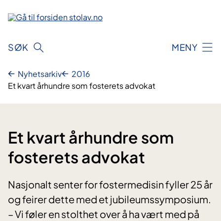
Hopp
til
innhold
SØK
MENY
Nyhetsarkiv
2016
Et kvart århundre som fosterets advokat
Et kvart århundre som
fosterets advokat
Nasjonalt senter for fostermedisin fyller 25 år
og feirer dette med et jubileumssymposium.
– Vi føler en stolthet over å ha vært med på