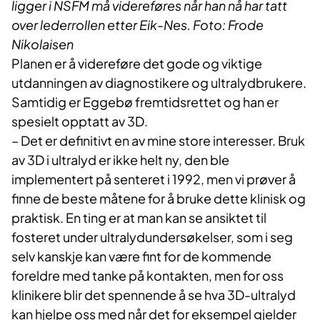
ligger i NSFM må videreføres når han nå har tatt
over lederrollen etter Eik-Nes. Foto: Frode
Nikolaisen
Planen er å videreføre det gode og viktige
utdanningen av diagnostikere og ultralydbrukere.
Samtidig er Eggebø fremtidsrettet og han er
spesielt opptatt av 3D.
– ​Det er definitivt en av mine store interesser. Bruk
av 3D i ultralyd er ikke helt ny, den ble
implementert på senteret i 1992, men vi prøver å
finne de beste måtene for å bruke dette klinisk og
praktisk. En ting er at man kan se ansiktet til
fosteret under ultralydundersøkelser, som i seg
selv kanskje kan være fint for de kommende
foreldre med tanke på kontakten, men for oss
klinikere blir det spennende å se hva 3D-ultralyd
kan hjelpe oss med når det for eksempel gjelder