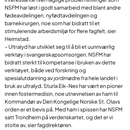
NSFM har løst i godt samarbeid med blant andre
fødeavdelingen, nyfødtavdelingen og
barnekirurgen, noe som har bidratt til et
stimulerende arbeidsmiljø for flere fagfelt, sier
Heimstad.
– Ultralyd har utviklet seg til å bli et uunnværlig
verktøy i svangerskapsomsorgen. NSFM har
bidratt sterkt til kompetanse i bruken av dette
verktøyet, både ved forskning og
spesialutdanning av jordmødre fra hele landet i
bruk av ultralyd. Sturla Eik-Nes har vært en pioner
innen fostermedisin, noe utnevnelsen av ham til
Kommandør av Den Kongelige Norske St. Olavs
orden er et bevis på. Med ham i spissen har NSFM
satt Trondheim på verdenskartet, og det er vi
stolte av, sier fagdirektøren.