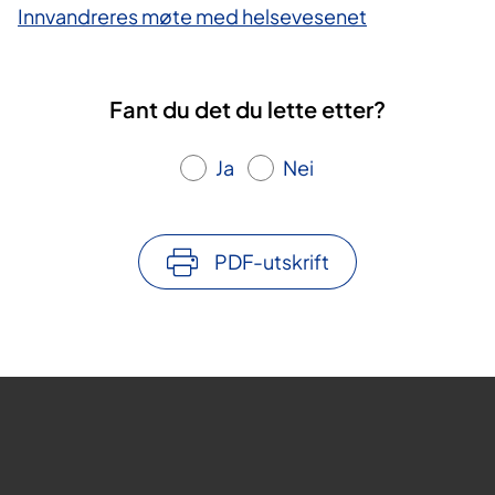
Innvandreres møte med helsevesenet
Fant du det du lette etter?
Ja
Nei
PDF-utskrift