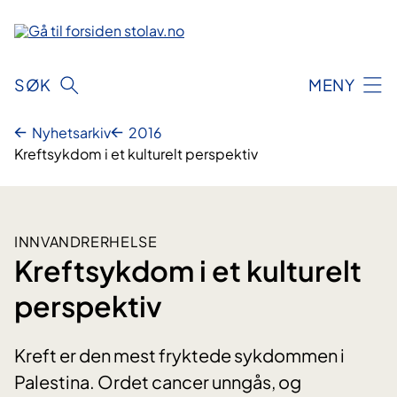
Hopp
til
innhold
SØK
MENY
Nyhetsarkiv
2016
Kreftsykdom i et kulturelt perspektiv
INNVANDRERHELSE
Kreftsykdom i et kulturelt
perspektiv
Kreft er den mest fryktede sykdommen i
Palestina. Ordet cancer unngås, og