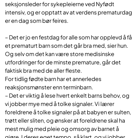
seksjonsleder for sykepleierne ved Nyfødt
intensiv, og er opptatt av at verdens prematurdag
er en dag som bør feires.
– Det er jo en festdag for alle som har opplevd å få
et prematurt barn som det går bra med, sier hun.
Og selv om det kan være store medisinske
utfordringer for de minste premature, går det
faktisk bra med de aller fleste.
For tidlig fødte barn har et annerledes
reaksjonsmønster enn terminbarn.
– Det er viktig å lese hvert enkelt barns behov, og
vi jobber mye med å tolke signaler. Vi lærer
foreldrene å tolke signaler på at babyen er sulten,
trøtt eller sliten, og ønsker at foreldrene skal ha
mest mulig med pleie og omsorg av barnet å
gjøre. I deres eget tempo, så klart, og vi jobber