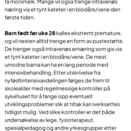
få morsmelk. Mange vil også trenge intravenøs
næring via et tynt kateter i en blodåre/vene den
første tiden.
Barn født før uke 28
kalles ekstremt premature,
og vil nesten alltid trenge en form av pustestøtte.
De trenger også intravenøs ernæring som gis via
et tynt kateter i en blodåre/vene. De mest
umodne barna kan ha en lang periode med
intensivbehandling. Etter utskrivelse fra
nyfødtintensivavdelingen følges de frem til
skolealder med regelmessige kontroller på
sykehuset for å fange opp eventuelt
utviklingsproblemer slik at tiltak kan iverksettes
tidligst mulig. Ved slike kontroller er det både
undersøkelse av lege, fysioterapeut,
spesialpedagog og andre yrkesgrupper etter