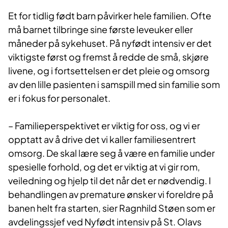
​Et for tidlig født barn påvirker hele familien. Ofte
må barnet tilbringe sine første leveuker eller
måneder på sykehuset. På nyfødt intensiv er det
viktigste først og fremst å redde de små, skjøre
livene, og i fortsettelsen er det pleie og omsorg
av den lille pasienten i samspill med sin familie som
er i fokus for personalet.
– Familieperspektivet er viktig for oss, og vi er
opptatt av å drive det vi kaller familiesentrert
omsorg. De skal lære seg å være en familie under
spesielle forhold, og det er viktig at vi gir rom,
veiledning og hjelp til det når det er nødvendig. I
behandlingen av premature ønsker vi foreldre på
banen helt fra starten, sier Ragnhild Støen som er
avdelingssjef ved Nyfødt intensiv på St. Olavs