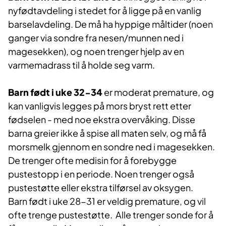
nyfødtavdeling i stedet for å ligge på en vanlig
barselavdeling. De må ha hyppige måltider (noen
ganger via sondre fra nesen/munnen ned i
magesekken), og noen trenger hjelp av en
varmemadrass til å holde seg varm.
Barn født i uke 32-34
er moderat premature, og
kan vanligvis legges på mors bryst rett etter
fødselen - med noe ekstra overvåking. Disse
barna greier ikke å spise all maten selv, og må få
morsmelk gjennom en sondre ned i magesekken.
De trenger ofte medisin for å forebygge
pustestopp i en periode. Noen trenger også
pustestøtte eller ekstra tilførsel av oksygen.
Barn født i uke 28-31 er veldig premature, og vil
ofte trenge pustestøtte. Alle trenger sonde for å