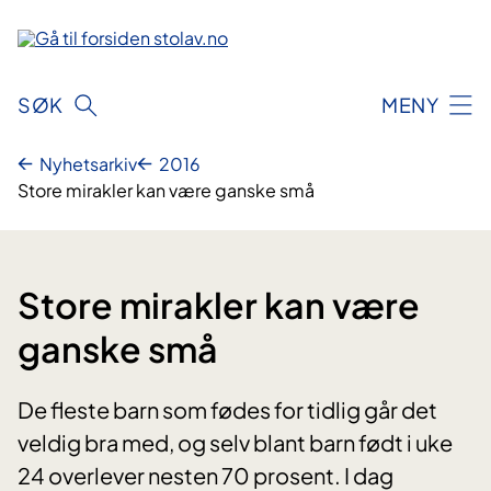
Hopp
til
innhold
SØK
MENY
Nyhetsarkiv
2016
Store mirakler kan være ganske små
Store mirakler kan være
ganske små
De fleste barn som fødes for tidlig går det
veldig bra med, og selv blant barn født i uke
24 overlever nesten 70 prosent. I dag