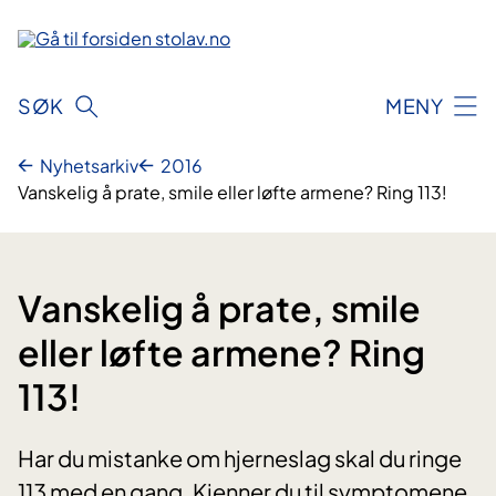
Hopp
til
innhold
SØK
MENY
Nyhetsarkiv
2016
Vanskelig å prate, smile eller løfte armene? Ring 113!
Vanskelig å prate, smile
eller løfte armene? Ring
113!
Har du mistanke om hjerneslag skal du ringe
113 med en gang. Kjenner du til symptomene