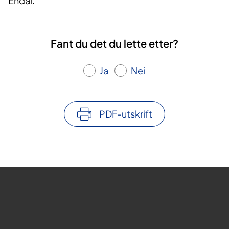
Endal.
Fant du det du lette etter?
Ja
Nei
PDF-utskrift