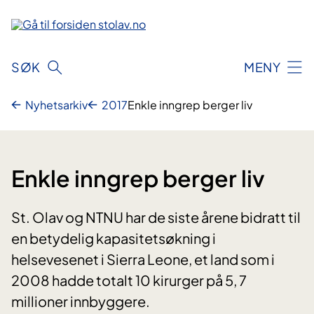
Hopp
til
innhold
SØK
MENY
Nyhetsarkiv
2017
Enkle inngrep berger liv
Enkle inngrep berger liv
St. Olav og NTNU har de siste årene bidratt til
en betydelig kapasitetsøkning i
helsevesenet i Sierra Leone, et land som i
2008 hadde totalt 10 kirurger på 5, 7
millioner innbyggere.