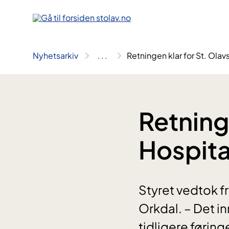
Hopp
til
innhold
Nyhetsarkiv
..
.
Retningen klar for St. Olav
Retninge
Hospita
Styret vedtok fr
Orkdal. – Det i
tidligere føri