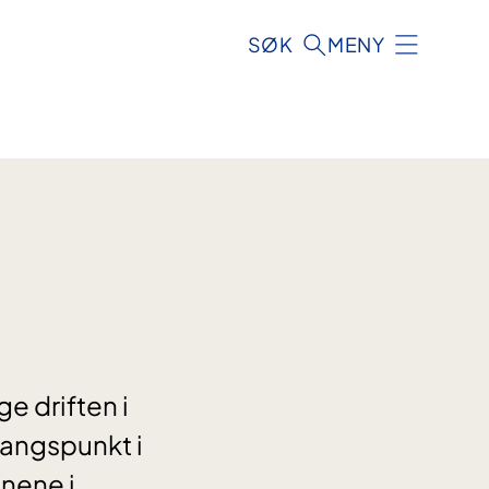
SØK
MENY
e driften i
gangspunkt i
nene i