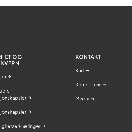
RHET OG
KONTAKT
ONVERN
Kart
ern
Kontakt oss
trere
sjonskapsler
Media
sjonskapsler
lighetserklæringer