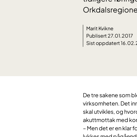
Orkdalsregionen
Marit Kvikne
Publisert 27.01.2017
Sist oppdatert 16.02.
De tre sakene som ble
virksomheten. Det in
skal utvikles, og hvo
akuttmottak med ko
– Men det er en klar f
lykkes med pågående t