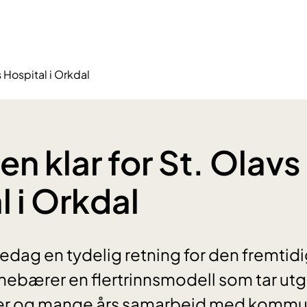
s Hospital i Orkdal
n klar for St. Olavs
l i Orkdal
edag en tydelig retning for den fremtidig
nnebærer en flertrinnsmodell som tar ut
nger og mange års samarbeid med kommu