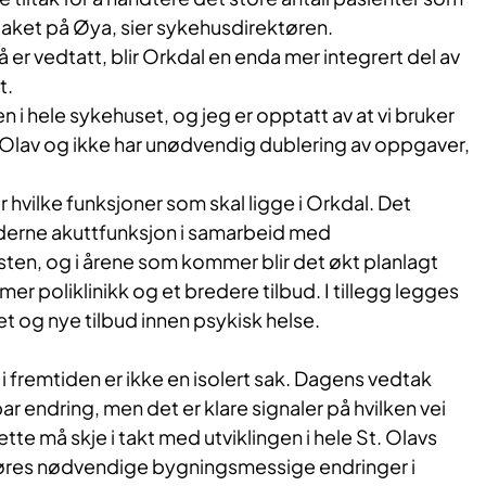
aket på Øya, sier sykehusdirektøren.
er vedtatt, blir Orkdal en enda mer integrert del av
t.
en i hele sykehuset, og jeg er opptatt av at vi bruker
. Olav og ikke har unødvendig dublering av oppgaver,
 hvilke funksjoner som skal ligge i Orkdal. Det
derne akuttfunksjon i samarbeid med
n, og i årene som kommer blir det økt planlagt
mer poliklinikk og et bredere tilbud. I tillegg legges
tet og nye tilbud innen psykisk helse.
i fremtiden er ikke en isolert sak. Dagens vedtak
r endring, men det er klare signaler på hvilken vei
tte må skje i takt med utviklingen i hele St. Olavs
jøres nødvendige bygningsmessige endringer i