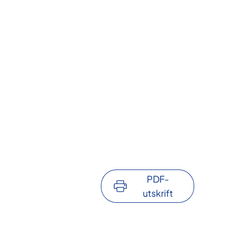
PDF-
utskrift