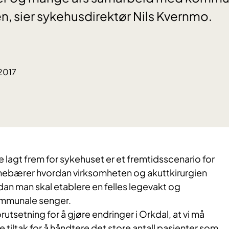
, sier sykehusdirektør Nils Kvernmo.
2017
 lagt frem for sykehuset er et fremtidsscenario for
nebærer hvordan virksomheten og akuttkirurgien
rdan man skal etablere en felles legevakt og
mmunale senger.
orutsetning for å gjøre endringer i Orkdal, at vi må
iltak for å håndtere det store antall pasienter som