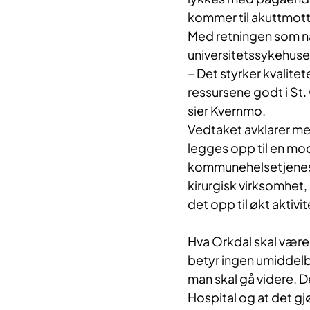
kommer til akuttmott
Med retningen som nå 
universitetssykehuse
– Det styrker kvalitet
ressursene godt i St
sier Kvernmo.
Vedtaket avklarer mer
legges opp til en mo
kommunehelsetjeneste
kirurgisk virksomhet, 
det opp til økt aktivi
Hva Orkdal skal være 
betyr ingen umiddelba
man skal gå videre. De
Hospital og at det g