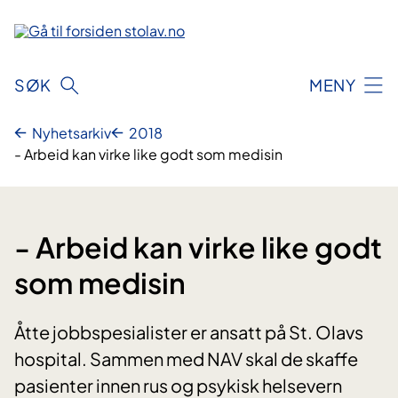
Hopp
til
innhold
SØK
MENY
Nyhetsarkiv
2018
- Arbeid kan virke like godt som medisin
- Arbeid kan virke like godt
som medisin
Åtte jobbspesialister er ansatt på St. Olavs
hospital. Sammen med NAV skal de skaffe
pasienter innen rus og psykisk helsevern