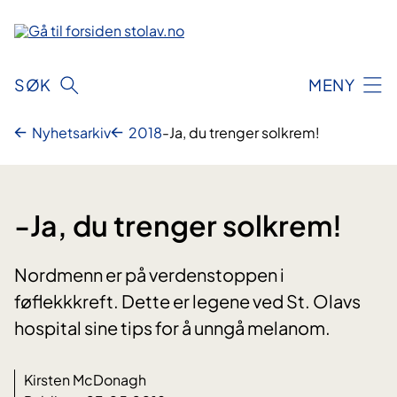
Hopp
til
innhold
SØK
MENY
Nyhetsarkiv
2018
-Ja, du trenger solkrem!
-Ja, du trenger solkrem!
Nordmenn er på verdenstoppen i
føflekkkreft. Dette er legene ved St. Olavs
hospital sine tips for å unngå melanom.
Kirsten McDonagh