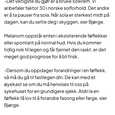
-Det viktigste du gjør er å bruke solkrem. Vi
anbefaler faktor 30 i norske solforhold. Det andre
er å ta pauser fra sola. Når sola er sterkest midt på
dagen, kan du sette deg i skyggen, sier Bjørge.
Melanom oppstår enten i eksisterende føflekker
eller spontant på normal hud. Hvis du kommer
tidlig nok til legen og får fjernet den raskt, er det
meget god prognose for å bli frisk.
-Dersom du oppdager forandringer i en føflekk,
så må du gå til fastlegen din. De kan med et
øyekast se om du må henvises til oss på
sykehuset for en grundigere sjekk. Aldri la en
føflekk få lov til å forandre fasong eller farge, sier
Bjørge.