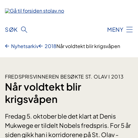
Hopp
til
innhold
SØK
MENY
Nyhetsarkiv
2018
Når voldtekt blir krigsvåpen
FREDSPRISVINNEREN BESØKTE ST. OLAV I 2013
Når voldtekt blir
krigsvåpen
Fredag 5. oktober ble det klart at Denis
Mukwege er tildelt Nobels fredspris. For 5 år
siden gikk han i korridorene på St. Olav -