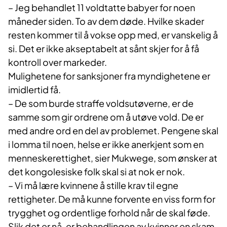
– Jeg behandlet 11 voldtatte babyer for noen
måneder siden. To av dem døde. Hvilke skader
resten kommer til å vokse opp med, er vanskelig å
si. Det er ikke akseptabelt at sånt skjer for å få
kontroll over markeder.
Mulighetene for sanksjoner fra myndighetene er
imidlertid få.
– De som burde straffe voldsutøverne, er de
samme som gir ordrene om å utøve vold. De er
med andre ord en del av problemet. Pengene skal
i lomma til noen, helse er ikke anerkjent som en
menneskerettighet, sier Mukwege, som ønsker at
det kongolesiske folk skal si at nok er nok.
– Vi må lære kvinnene å stille krav til egne
rettigheter. De må kunne forvente en viss form for
trygghet og ordentlige forhold når de skal føde.
Slik det er nå, er behandlingen av kvinner en skam