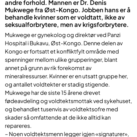
andre forhold. Mannen er Dr. Denis
Mukwege fra Øst-Kongo. Jobben hans er å
behandle kvinner som er voldtatt, ikke av
seksualforbrytere, men av krigsforbrytere.
Mukwege er gynekolog og direktør ved Panzi
Hospital i Bukavu, Øst-Kongo. Denne delen av
Kongo er fortsatt et konfliktfylt område med
spenninger mellom ulike grupperinger, blant
annet på grunn av rik forekomst av
mineralressurser. Kvinner er en utsatt gruppe her,
og antallet voldtekter er stadig stigende.
Mukwege har de siste 15 årene drevet
fødeavdeling og voldtektsmottak ved sykehuset,
og behandlet tusenvis av voldtektsofre med
skader så omfattende at de ikke alltid kan
repareres.
– Noen voldtektsmenn legger igjen «signaturer»,