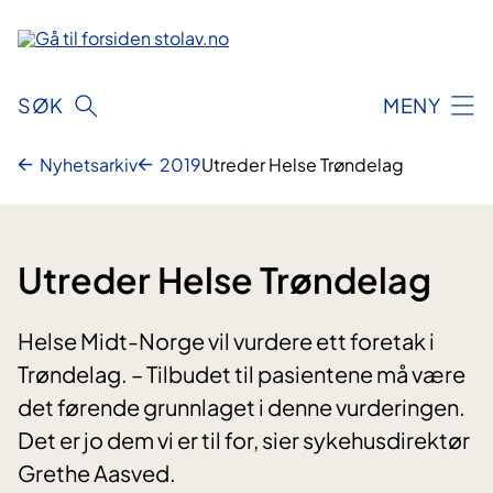
Hopp
til
innhold
SØK
MENY
Nyhetsarkiv
2019
Utreder Helse Trøndelag
Utreder Helse Trøndelag
Helse Midt-Norge vil vurdere ett foretak i
Trøndelag. – Tilbudet til pasientene må være
det førende grunnlaget i denne vurderingen.
Det er jo dem vi er til for, sier sykehusdirektør
Grethe Aasved.