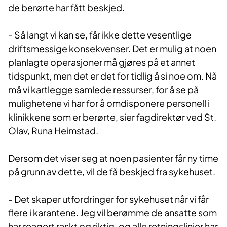
de berørte har fått beskjed.
- Så langt vi kan se, får ikke dette vesentlige
driftsmessige konsekvenser. Det er mulig at noen
planlagte operasjoner må gjøres på et annet
tidspunkt, men det er det for tidlig å si noe om. Nå
må vi kartlegge samlede ressurser, for å se på
mulighetene vi har for å omdisponere personell i
klinikkene som er berørte, sier fagdirektør ved St.
Olav, Runa Heimstad.
Dersom det viser seg at noen pasienter får ny time
på grunn av dette, vil de få beskjed fra sykehuset.
- Det skaper utfordringer for sykehuset når vi får
flere i karantene. Jeg vil berømme de ansatte som
har reagert raskt og riktig, og alle retningslinjer har