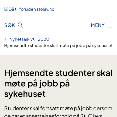
Hopp
til
innhold
SØK
MENY
Nyhetsarkiv
2020
Hjemsendte studenter skal møte på jobb på sykehuset
Hjemsendte studenter skal
møte på jobb på
sykehuset
Studenter skal fortsatt møte på jobb dersom
de har et ansettelsesforhold på St. Olavs