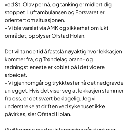
ved St. Olav per nå, og tanking er midlertidig
stoppet. Luftambulansen og Forsvaret er
orientert om situasjonen.
- Vi ble varslet via AMK og sikkerhet om lukt i
området, opplyser Ofstad Holan.
Det vil ta noe tid å fastslå nøyaktig hvor lekkasjen
kommer fra, og Trøndelag brann- og
redningstjeneste er koblet på i det videre
arbeidet.
- Vi gjennomgår og trykktester nå det nedgravde
anlegget. Hvis det viser seg at lekkasjen stammer
fra oss, er det svært beklagelig. Jeg vil
understreke at driften ved sykehuset ikke
påvirkes, sier Ofstad Holan.
Vi vil komme med ny informasjon når vi vet mer.