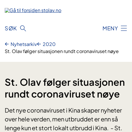
Hopp
til
innhold
SØK
MENY
Nyhetsarkiv
2020
St. Olav følger situasjonen rundt coronaviruset nøye
St. Olav følger situasjonen
rundt coronaviruset nøye
Det nye coronaviruset i Kina skaper nyheter
over hele verden, men utbruddet er enn så
lenge kun et stort lokalt utbrudd i Kina. - St.