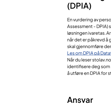
(DPIA)
En vurdering av per
Assessment - DPIA) ska
løsningen ivaretas. A
når det er påkrevd å
skal gjennomføre de
Les om DPIA på Datat
Når du leser stolav.n
identifisere deg som 
å utføre en DPIA for s
Ansvar