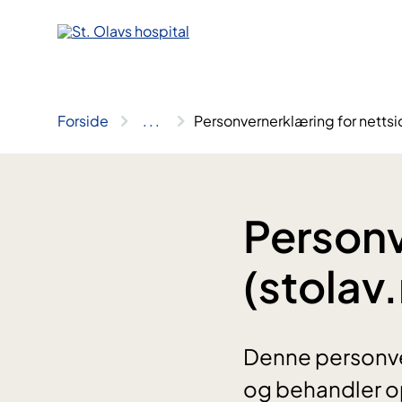
Hopp
til
innhold
Forside
..
.
Personvernerklæring for nettsi
Personv
(stolav
Denne personve
og behandler op