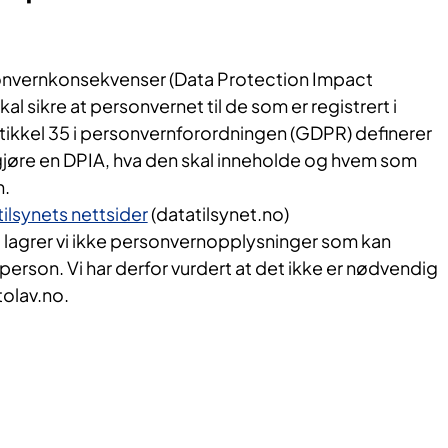
sonvernkonsekvenser (Data Protection Impact
l sikre at personvernet til de som er registrert i
rtikkel 35 i personvernforordningen (GDPR) definerer
 gjøre en DPIA, hva den skal inneholde og hvem som
n.
ilsynets nettsider
(datatilsynet.no)
o lagrer vi ikke personvernopplysninger som kan
person. Vi har derfor vurdert at det ikke er nødvendig
tolav.no.