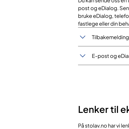
Du kan sende oss en 
post og eDialog. Sens
bruke eDialog, telefo
fastlege eller din be
Tilbakemelding
E-post og eDia
Lenker til 
På stolav.no har vi len