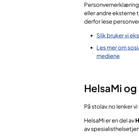
Personvernerklæringen
eller andre eksterne 
derfor lese personve
Slik bruker vi e
Les mer om sosia
mediene
HelsaMi og
På stolav.no lenker vi
HelsaMi er en del av
H
av spesialisthelsetj