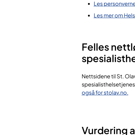
Les personverne
Les mer om Hels
Felles nettl
spesialisth
Nettsidene til St. Olav
spesialisthelsetjene
også for stolav.no.
Vurdering 