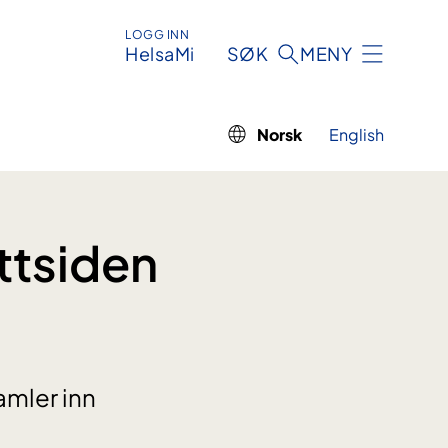
LOGG INN
HelsaMi
SØK
MENY
Norsk
English
ttsiden
mler inn