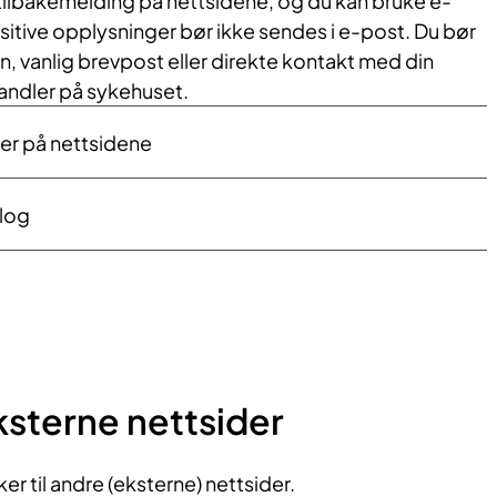
tilbakemelding på nettsidene, og du kan bruke e-
itive opplysninger bør ikke sendes i e-post. Du bør
n, vanlig brevpost eller direkte kontakt med din
handler på sykehuset.
er på nettsidene
log
eksterne nettsider
ker til andre (eksterne) nettsider.