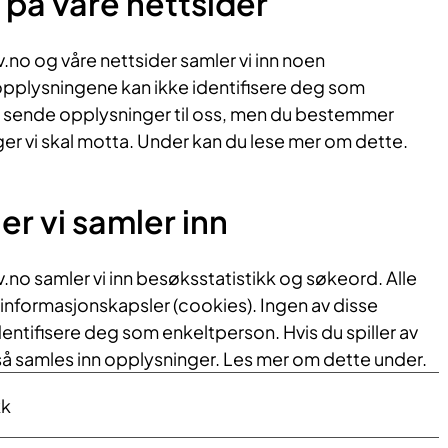
på våre nettsider
.no og v​åre nettsider samler vi inn noen
opplysningene ​kan ikke identifisere deg som
 sende opplysninger til oss, men du bestemmer
ger vi skal motta. Under kan du lese mer om dette.​
r vi samler inn
.no samler vi inn besøksstatistikk og søkeord. Alle
 informasjonskapsler (cookies). Ingen av disse
ntifisere deg som enkeltperson. Hvis du spiller av
så samles inn opplysninger. Les mer om dette under.
kk