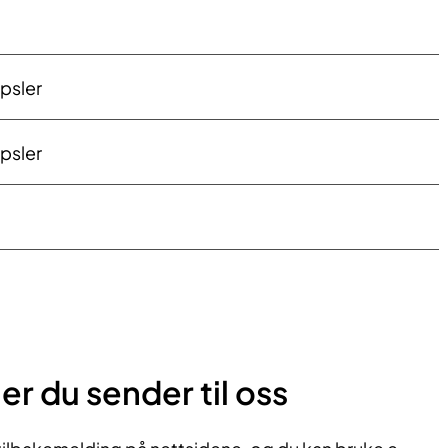
psler
psler
r du sender til oss