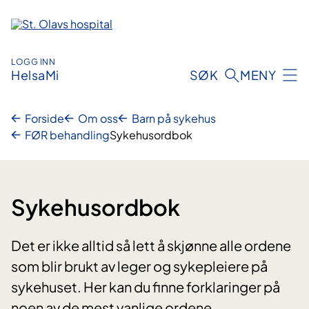
Hopp
til
innhold
LOGG INN
HelsaMi
SØK
MENY
Forside
Om oss
Barn på sykehus
FØR behandling
Sykehusordbok
Sykehusordbok
Det er ikke alltid så lett å skjønne alle ordene
som blir brukt av leger og sykepleiere på
sykehuset. Her kan du finne forklaringer på
noen av de mest vanlige ordene.