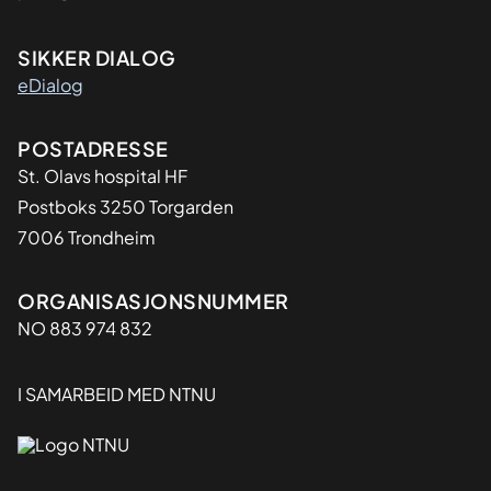
SIKKER DIALOG
eDialog
Adresse
POSTADRESSE
St. Olavs hospital HF
Postboks 3250 Torgarden
7006 Trondheim
Organisasjon
ORGANISASJONSNUMMER
NO 883 974 832
I SAMARBEID MED NTNU