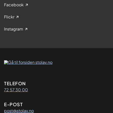
Facebook
Flickr
Instagram
Kontaktinformasjon
TELEFON
72 57 30 00
E-POST
post@stolav.no