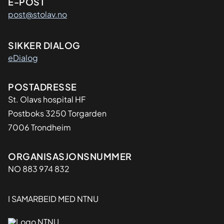
E-POST
post@stolav.no
SIKKER DIALOG
eDialog
Adresse
POSTADRESSE
St. Olavs hospital HF
Postboks 3250 Torgarden
7006 Trondheim
Organisasjon
ORGANISASJONSNUMMER
NO 883 974 832
I SAMARBEID MED NTNU