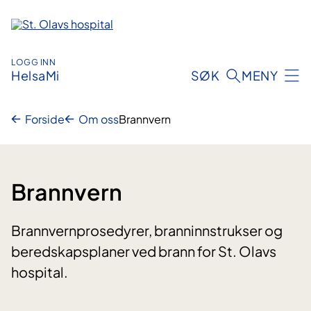
Hopp
til
innhold
LOGG INN
HelsaMi
SØK
MENY
Forside
Om oss
Brannvern
Brannvern
Brannvernprosedyrer, branninnstrukser og
beredskapsplaner ved brann for St. Olavs
hospital.