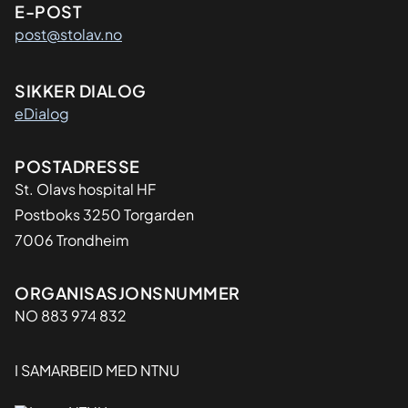
E-POST
post@stolav.no
SIKKER DIALOG
eDialog
Adresse
POSTADRESSE
St. Olavs hospital HF
Postboks 3250 Torgarden
7006 Trondheim
Organisasjon
ORGANISASJONSNUMMER
NO 883 974 832
I SAMARBEID MED NTNU