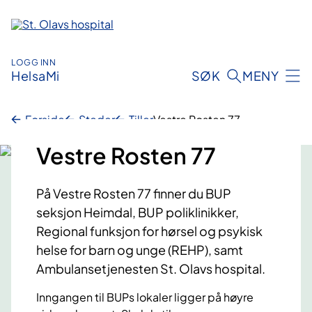
Hopp
til
innhold
LOGG INN
HelsaMi
SØK
MENY
Forside
Steder
Tiller
Vestre Rosten 77
Vestre Rosten 77
På Vestre Rosten 77 finner du BUP
seksjon Heimdal, BUP poliklinikker,
Regional funksjon for hørsel og psykisk
helse for barn og unge (REHP), samt
Ambulansetjenesten St. Olavs hospital.
Inngangen til BUPs lokaler ligger på høyre