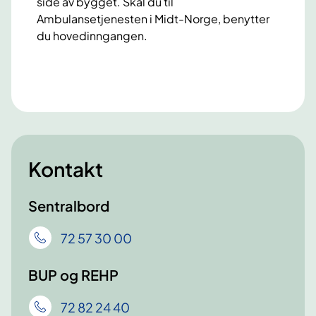
side av bygget. Skal du til
Ambulansetjenesten i Midt-Norge, benytter
du hovedinngangen.
Kontakt
Sentralbord
72 57 30 00
BUP og REHP
72 82 24 40