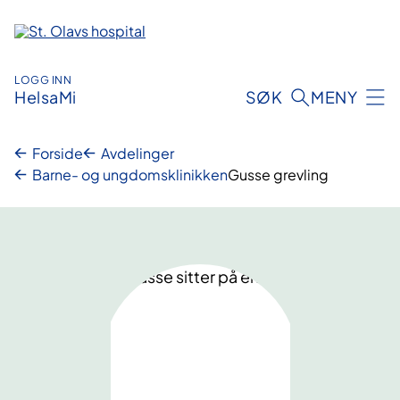
Hopp
til
innhold
LOGG INN
HelsaMi
SØK
MENY
Forside
Avdelinger
Barne- og ungdomsklinikken
Gusse grevling