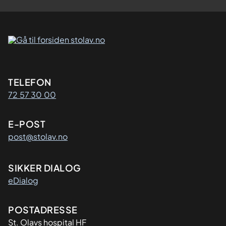
Kontaktinformasjon
TELEFON
72 57 30 00
E-POST
post@stolav.no
SIKKER DIALOG
eDialog
Adresse
POSTADRESSE
St. Olavs hospital HF