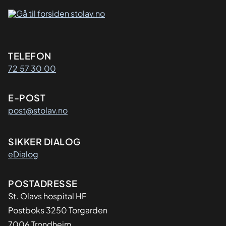
Kontaktinformasjon
TELEFON
72 57 30 00
E-POST
post@stolav.no
SIKKER DIALOG
eDialog
Adresse
POSTADRESSE
St. Olavs hospital HF
Postboks 3250 Torgarden
7006 Trondheim