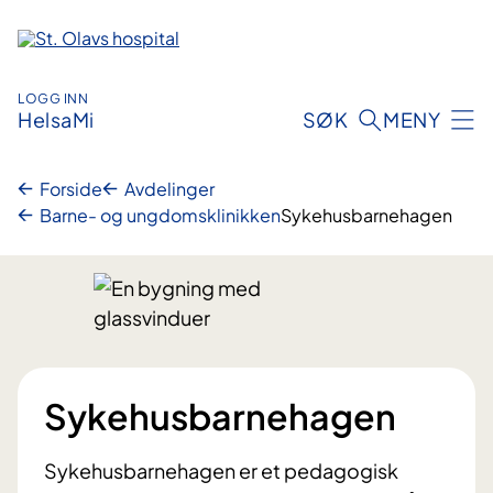
Hopp
til
innhold
LOGG INN
HelsaMi
SØK
MENY
Forside
Avdelinger
Barne- og ungdomsklinikken
Sykehusbarnehagen
Sykehusbarnehagen
Sykehusbarnehagen er et pedagogisk