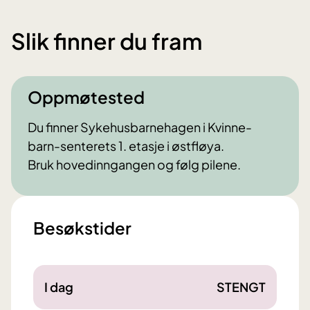
Slik finner du fram
Oppmøtested
Du finner Sykehusbarnehagen i Kvinne-
barn-senterets 1. etasje i østfløya.
Bruk hovedinngangen og følg pilene.
Besøkstider
I dag
STENGT