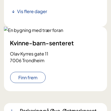
Vis flere dager
Kvinne-barn-senteret
Olav Kyrres gate 11
7006 Trondheim
Finn frem
Parkering på Øya, Østmarkneset