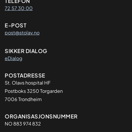
Kontaktinformasjon
TELEFON
72 57 30 00
E-POST
post@stolav.no
SIKKER DIALOG
eDialog
Adresse
POSTADRESSE
St. Olavs hospital HF
Postboks 3250 Torgarden
7006 Trondheim
Organisasjon
ORGANISASJONSNUMMER
NO 883 974 832