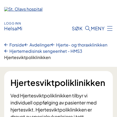
Hopp
til
innhold
LOGG INN
HelsaMi
SØK
MENY
Forside
Avdelinger
Hjerte- og thoraxklinikken
Hjertemedisinsk sengeenhet - HMS3
Hjertesviktpoliklinikken
Hjertesviktpoliklinikken
Ved Hjertesviktpoliklinikken tilbyr vi
individuell oppfølging av pasienter med
hjertesvikt. Hjertesviktpoliklinikken er
drevet av spesialsykepleiere i tett