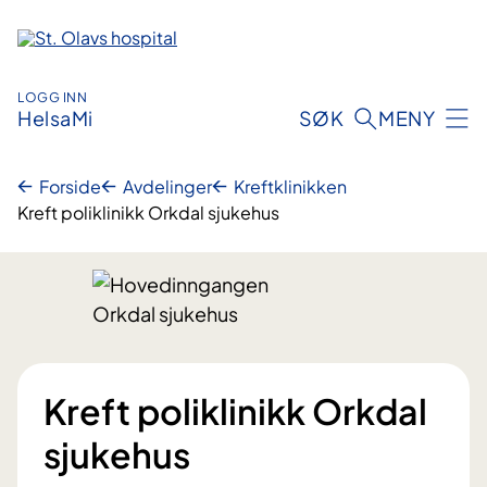
Hopp
til
innhold
LOGG INN
HelsaMi
SØK
MENY
Forside
Avdelinger
Kreftklinikken
Kreft poliklinikk Orkdal sjukehus
Kreft poliklinikk Orkdal
sjukehus