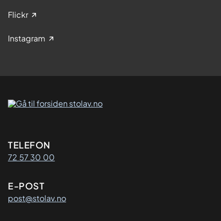
Flickr
Instagram
Kontaktinformasjon
TELEFON
72 57 30 00
E-POST
post@stolav.no