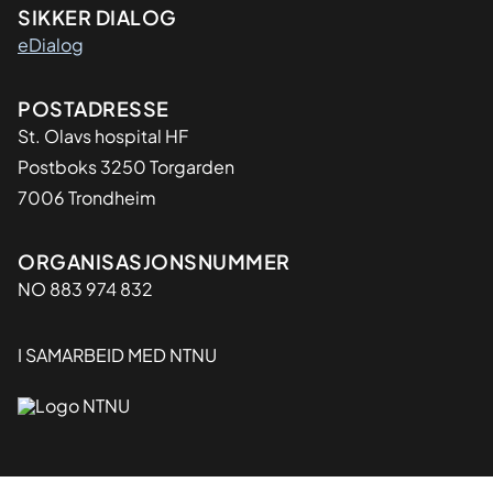
SIKKER DIALOG
eDialog
Adresse
POSTADRESSE
St. Olavs hospital HF
Postboks 3250 Torgarden
7006 Trondheim
Organisasjon
ORGANISASJONSNUMMER
NO 883 974 832
I SAMARBEID MED NTNU