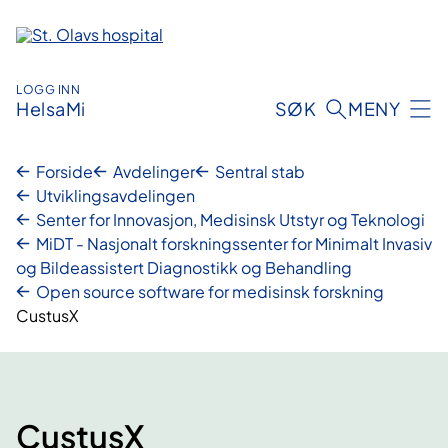
Hopp
til
innhold
LOGG INN
HelsaMi
SØK
MENY
Forside
Avdelinger
Sentral stab
Utviklingsavdelingen
Senter for Innovasjon, Medisinsk Utstyr og Teknologi
MiDT - Nasjonalt forskningssenter for Minimalt Invasiv
og Bildeassistert Diagnostikk og Behandling
Open source software for medisinsk forskning
CustusX
CustusX