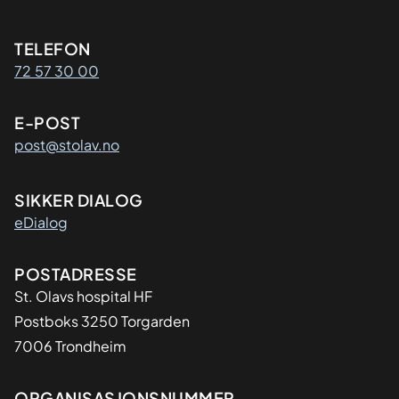
Kontaktinformasjon
TELEFON
72 57 30 00
E-POST
post@stolav.no
SIKKER DIALOG
eDialog
Adresse
POSTADRESSE
St. Olavs hospital HF
Postboks 3250 Torgarden
7006 Trondheim
ORGANISASJONSNUMMER