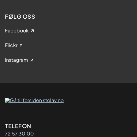
FØLG OSS
Facebook
Flickr
Instagram
Kontaktinformasjon
TELEFON
72 57 30 00