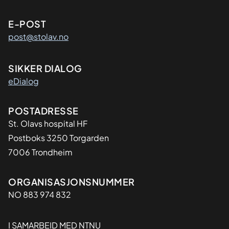
E-POST
post@stolav.no
SIKKER DIALOG
eDialog
Adresse
POSTADRESSE
St. Olavs hospital HF
Postboks 3250 Torgarden
7006 Trondheim
Organisasjon
ORGANISASJONSNUMMER
NO 883 974 832
I SAMARBEID MED NTNU