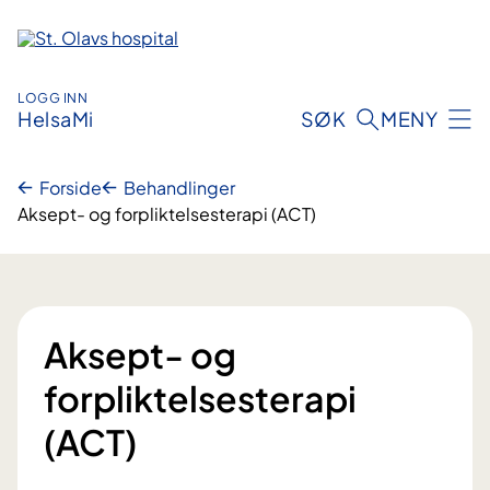
Hopp
til
innhold
LOGG INN
HelsaMi
SØK
MENY
Forside
Behandlinger
Aksept- og forpliktelsesterapi (ACT)
Aksept- og
forpliktelsesterapi
(ACT)