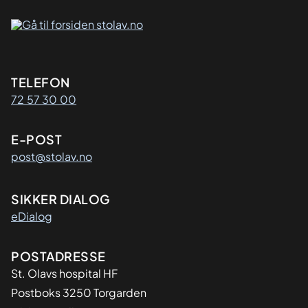
Kontaktinformasjon
TELEFON
72 57 30 00
E-POST
post@stolav.no
SIKKER DIALOG
eDialog
Adresse
POSTADRESSE
St. Olavs hospital HF
Postboks 3250 Torgarden