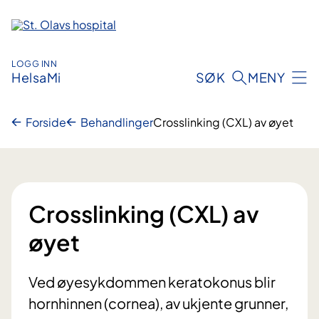
Hopp
til
innhold
LOGG INN
HelsaMi
SØK
MENY
Forside
Behandlinger
Crosslinking (CXL) av øyet
Crosslinking (CXL) av
øyet
Ved øyesykdommen keratokonus blir
hornhinnen (cornea), av ukjente grunner,