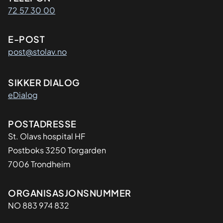
72 57 30 00
E-POST
post@stolav.no
SIKKER DIALOG
eDialog
Adresse
POSTADRESSE
St. Olavs hospital HF
Postboks 3250 Torgarden
7006 Trondheim
Organisasjon
ORGANISASJONSNUMMER
NO 883 974 832