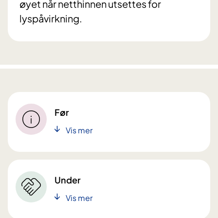
øyet når netthinnen utsettes for
lyspåvirkning.
Før
Vis mer
Under
Vis mer