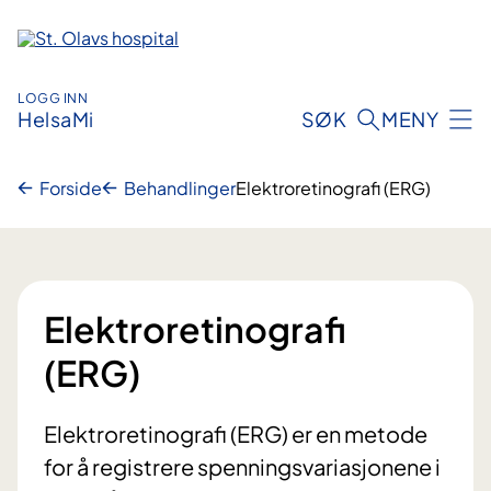
Hopp
til
innhold
LOGG INN
HelsaMi
SØK
MENY
Forside
Behandlinger
Elektroretinografi (ERG)
Elektroretinografi
(ERG)
Elektroretinografi (ERG) er en metode
for å registrere spenningsvariasjonene i