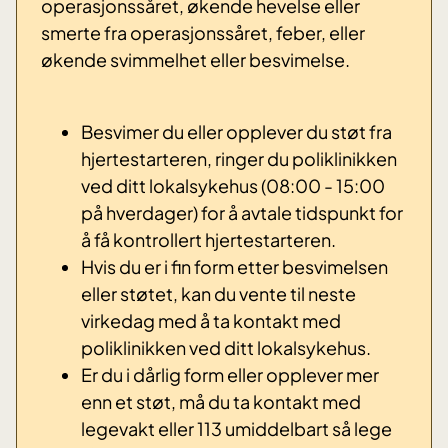
operasjonssåret, ø
kende hevelse eller
smerte fra operasjonssåret, f
eber, eller
ø
kende svimmelhet eller besvimelse.
Besvim
er du eller opplever du støt fra
hjertestarteren, ringer du poliklinikken
ved ditt lokalsykehus (08:00 - 15:00
på hverdager) for å avtale tidspunkt for
å få kontrollert hjertestarteren.
Hvis du er i fin form etter besvimelsen
eller støtet, kan du vente til neste
virkedag med å ta kontakt med
poliklinikken ved ditt lokalsykehus.
Er du i dårlig form eller opplever mer
enn et støt, må du ta kontakt med
legevakt eller 113 umiddelbart så lege