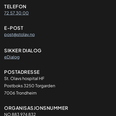
Kontaktinformasjon
TELEFON
72 57 30 00
E-POST
post@stolav.no
SIKKER DIALOG
eDialog
Adresse
POSTADRESSE
St. Olavs hospital HF
Postboks 3250 Torgarden
7006 Trondheim
Organisasjon
ORGANISASJONSNUMMER
NO 883 974 832