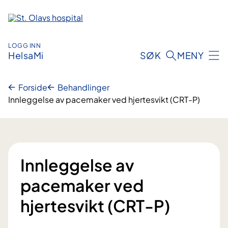
Hopp
til
innhold
LOGG INN
HelsaMi
SØK
MENY
Forside
Behandlinger
Innleggelse av pacemaker ved hjertesvikt (CRT-P)
Innleggelse av
pacemaker ved
hjertesvikt (CRT-P)