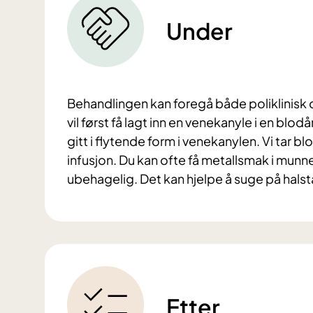
Under
Behandlingen kan foregå både poliklinisk o
vil først få lagt inn en venekanyle i en blod
gitt i flytende form i venekanylen. Vi tar b
infusjon. Du kan ofte få metallsmak i munne
ubehagelig. Det kan hjelpe å suge på halst
Etter