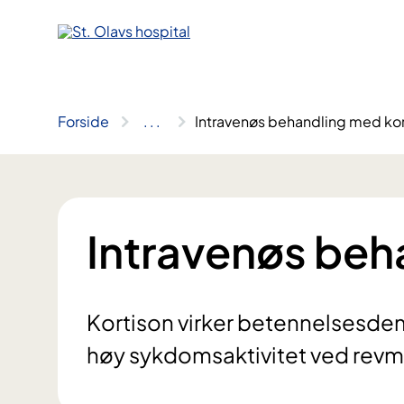
Hopp
til
innhold
Forside
..
.
Intravenøs behandling med kor
Intravenøs beh
Kortison virker betennelsesde
høy sykdomsaktivitet ved rev