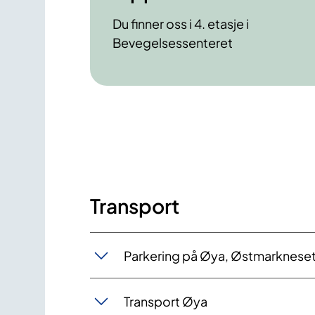
Du finner oss i 4. etasje i
Bevegelsessenteret
Transport
Parkering på Øya, Østmarkneset 
Transport Øya