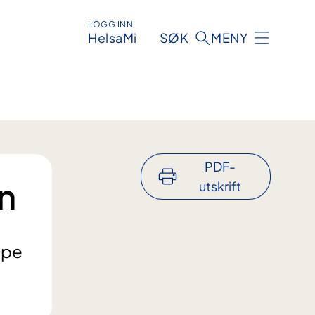
LOGG INN
HelsaMi
SØK
MENY
PDF-
n
utskrift
mpe