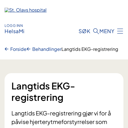
Hopp
til
innhold
LOGG INN
HelsaMi
SØK
MENY
Forside
Behandlinger
Langtids EKG-registrering
Langtids EKG-
registrering
Langtids EKG-registrering gjør vi for å
påvise hjerterytmeforstyrrelser som