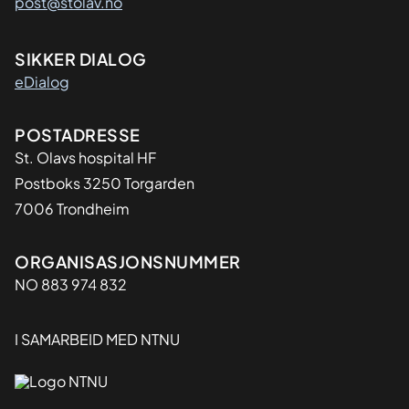
post@stolav.no
SIKKER DIALOG
eDialog
Adresse
POSTADRESSE
St. Olavs hospital HF
Postboks 3250 Torgarden
7006 Trondheim
Organisasjon
ORGANISASJONSNUMMER
NO 883 974 832
I SAMARBEID MED NTNU