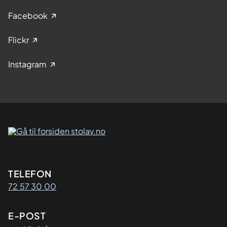
Facebook
Flickr
Instagram
Kontaktinformasjon
TELEFON
72 57 30 00
E-POST