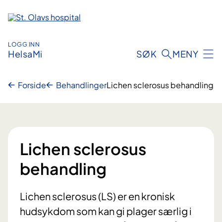
Hopp
til
innhold
LOGG INN
HelsaMi
SØK
MENY
Forside
Behandlinger
Lichen sclerosus behandling
Lichen sclerosus
behandling
Lichen sclerosus (LS) er en kronisk
hudsykdom som kan gi plager særlig i