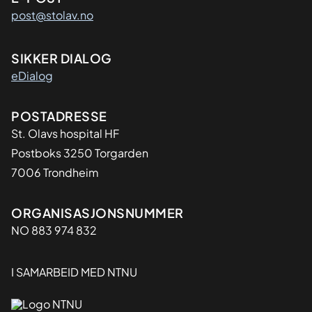
post@stolav.no
SIKKER DIALOG
eDialog
Adresse
POSTADRESSE
St. Olavs hospital HF
Postboks 3250 Torgarden
7006 Trondheim
Organisasjon
ORGANISASJONSNUMMER
NO 883 974 832
I SAMARBEID MED NTNU