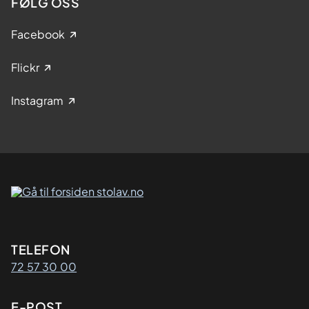
FØLG OSS
Facebook
Flickr
Instagram
Kontaktinformasjon
TELEFON
72 57 30 00
E-POST