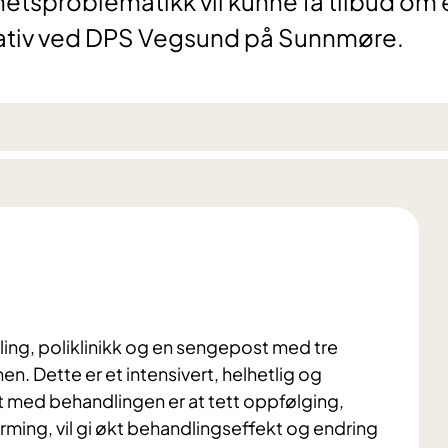
tsproblematikk vil kunne få tilbud om 
nativ ved DPS Vegsund på Sunnmøre.
dling, poliklinikk og en sengepost med tre
nen. Dette er et intensivert, helhetlig og
 med behandlingen er at tett oppfølging,
ærming, vil gi økt behandlingseffekt og endring