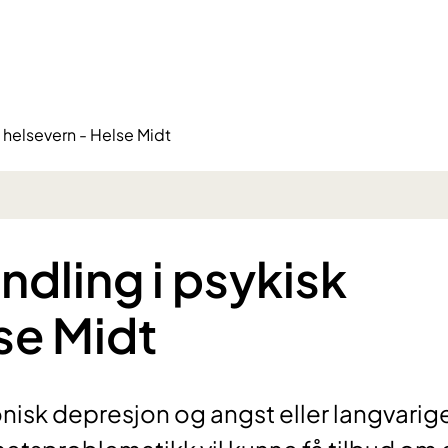
 helsevern - Helse Midt
ndling i psykisk
se Midt
isk depresjon og angst eller langvarig