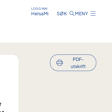
LOGG INN
HelsaMi
SØK
MENY
PDF-
utskrift
e