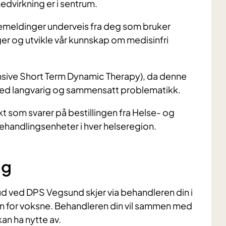
edvirkning er i sentrum.
emeldinger underveis fra deg som bruker
inger og utvikle vår kunnskap om medisinfri
nsive Short Term Dynamic Therapy), da denne
 med langvarig og sammensatt problematikk.
kt som svarer på bestillingen fra Helse- og
andlingsenheter i hver helseregion.
ng
bud ved DPS Vegsund skjer via behandleren din i
rn for voksne. Behandleren din vil sammen med
an ha nytte av.