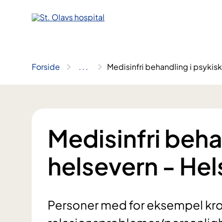
Hopp
til
innhold
Forside
..
.
Medisinfri behandling i psykisk
Medisinfri beha
helsevern - Hel
Personer med for eksempel kron