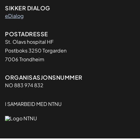
SIKKER DIALOG
eDialog
Adresse
POSTADRESSE
St. Olavs hospital HF
Postboks 3250 Torgarden
7006 Trondheim
Organisasjon
ORGANISASJONSNUMMER
NO 883 974 832
I SAMARBEID MED NTNU