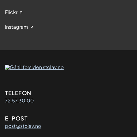
Flickr
Instagram
Kontaktinformasjon
TELEFON
72 57 30 00
E-POST
post@stolav.no