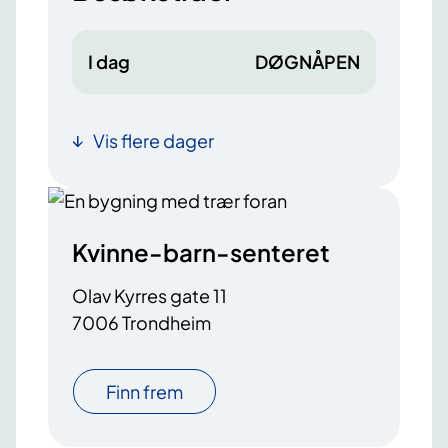
I dag
DØGNÅPEN
Vis flere dager
Kvinne-barn-senteret
Olav Kyrres gate 11
7006 Trondheim
Finn frem