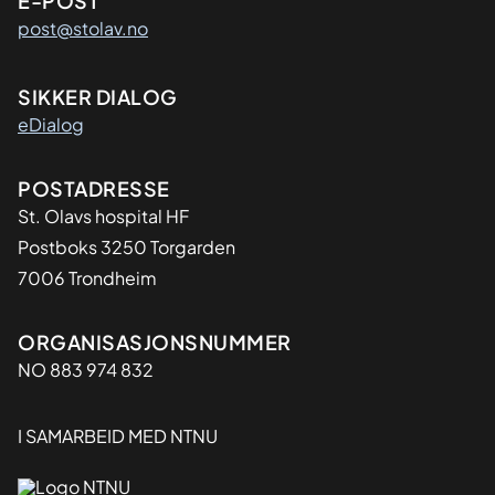
E-POST
post@stolav.no
SIKKER DIALOG
eDialog
Adresse
POSTADRESSE
St. Olavs hospital HF
Postboks 3250 Torgarden
7006 Trondheim
Organisasjon
ORGANISASJONSNUMMER
NO 883 974 832
I SAMARBEID MED NTNU