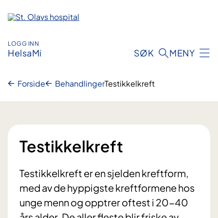
Hopp
til
innhold
LOGG INN
HelsaMi
SØK
MENY
Forside
Behandlinger
Testikkelkreft
Testikkelkreft
Testikkelkreft er en sjelden kreftform,
med av de hyppigste kreftformene hos
unge menn og opptrer oftest i 20-40
års alder. De aller fleste blir friske av