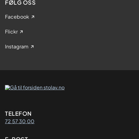
FØLG OSS
Facebook
Flickr
Instagram
Kontaktinformasjon
TELEFON
72 57 30 00