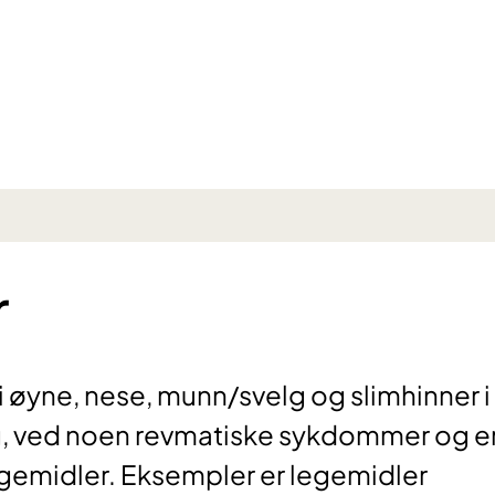
r
 i øyne, nese, munn/svelg og slimhinner i
g, ved noen revmatiske sykdommer og e
legemidler. Eksempler er legemidler