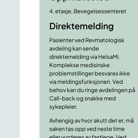
4. etasje, Bevegelsessenteret
Direktemelding
Pasienter ved Revmatologisk
avdeling kan sende
direktemelding via HelsaMi.
Komplekse medisinske
problemstillinger besvares ikke
via meldingsfunksjonen. Ved
behov kan du ringe avdelingen på
Call-back og snakke med
sykepleier.
Avhengig av hvor akutt det er, må
saken tas opp ved neste time
eller vurderes av fastlege. Ved