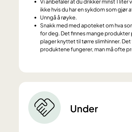
Vi anbefaler at du drikker minst 1 liter
ikke hvis du har en sykdom som gjør a
Unngå å røyke.
Snakk med med apoteket om hva som f
for deg. Det finnes mange produkter 
plager knyttet til tørre slimhinner. Det
produktene fungerer, man må ofte pr
Under