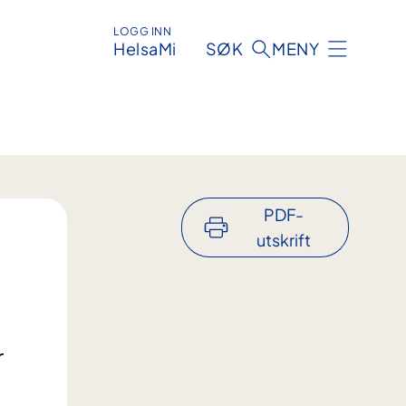
LOGG INN
HelsaMi
SØK
MENY
PDF-
utskrift
r