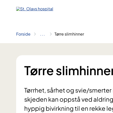
Hopp
til
innhold
Forside
..
.
Tørre slimhinner
Tørre slimhinne
Tørrhet, sårhet og svie/smerter
skjeden kan oppstå ved aldrin
hyppig bivirkning til en rekke 