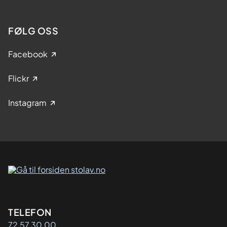
FØLG OSS
Facebook
Flickr
Instagram
Kontaktinformasjon
TELEFON
72 57 30 00