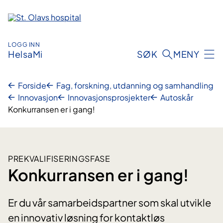
Hopp
til
innhold
LOGG INN
HelsaMi
SØK
MENY
Forside
Fag, forskning, utdanning og samhandling
Innovasjon
Innovasjonsprosjekter
Autoskår
Konkurransen er i gang!
PREKVALIFISERINGSFASE
Konkurransen er i gang!
Er du vår samarbeidspartner som skal utvikle
en innovativ løsning for kontaktløs