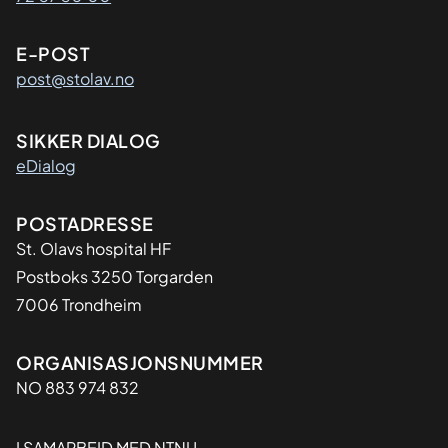
E-POST
post@stolav.no
SIKKER DIALOG
eDialog
Adresse
POSTADRESSE
St. Olavs hospital HF
Postboks 3250 Torgarden
7006 Trondheim
Organisasjon
ORGANISASJONSNUMMER
NO 883 974 832
I SAMARBEID MED NTNU