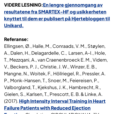
VIDERE LESNING:
En lengre gjennomgang av
resultatene fra SMARTEX-HF og usikkerheten
knyttet til dem er publisert på Hjertebloggen til
Unikard.
Referanse:
Ellingsen, Ø., Halle, M., Conraads, V. M., Støylen,
A., Dalen, H., Delagardelle, C., Larsen, A-I., Hole,
T., Mezzqani, A., van Craenenbroeck E. M., Videm,
V., Beckers, P. J., Christie, J. W., Winzer, E. B.,
Mangne, N., Woitek, F., Höllriegel, R., Pressler, A.
P., Monk-Hansen, T., Snoer, M., Feiereisen, P.,
Valborgland, T., Kjekshus, J. K., Hambrecht, R.,
Gielen, S., Karlsen, T., Prescott, E. B. & Linke, A.
(2017).
High Intensity Interval Training in Heart
Failure Patients with Reduced Ejection