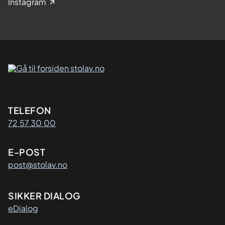
Instagram
Kontaktinformasjon
TELEFON
72 57 30 00
E-POST
post@stolav.no
SIKKER DIALOG
eDialog