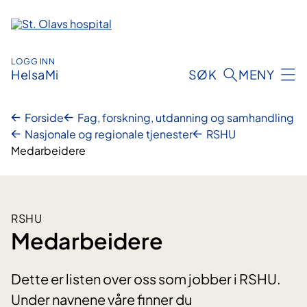
Hopp
til
innhold
LOGG INN
HelsaMi
SØK
MENY
Forside
Fag, forskning, utdanning og samhandling
Nasjonale og regionale tjenester
RSHU
Medarbeidere
RSHU
Medarbeidere
Dette er listen over oss som jobber i RSHU.
Under navnene våre finner du