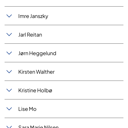
Imre Janszky
Jarl Reitan
Jørn Heggelund
Kirsten Walther​
Kristine Holbø
Lise Mo
Sara Marie Nilsen