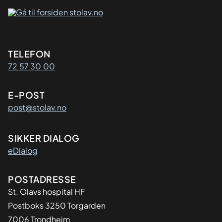
Kontaktinformasjon
TELEFON
72 57 30 00
E-POST
post@stolav.no
SIKKER DIALOG
eDialog
Adresse
POSTADRESSE
St. Olavs hospital HF
Postboks 3250 Torgarden
7006 Trondheim