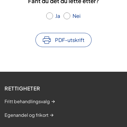
Fant du det du lette etter?
Ja
Nei
PDF-utskrift
RETTIGHETER
Fritt behandlingsvalg
Egenandel og frikort