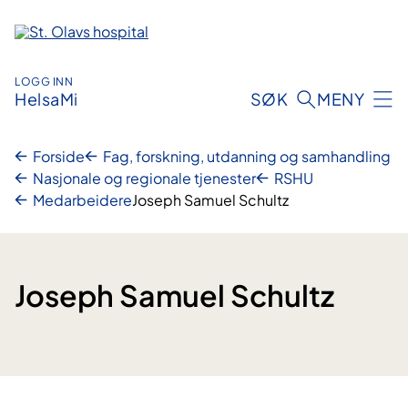
Hopp
til
innhold
LOGG INN
HelsaMi
SØK
MENY
Forside
Fag, forskning, utdanning og samhandling
Nasjonale og regionale tjenester
RSHU
Medarbeidere
Joseph Samuel Schultz
Joseph Samuel Schultz