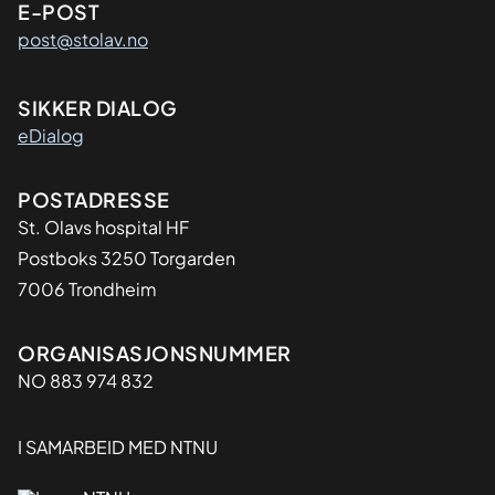
E-POST
post@stolav.no
SIKKER DIALOG
eDialog
Adresse
POSTADRESSE
St. Olavs hospital HF
Postboks 3250 Torgarden
7006 Trondheim
Organisasjon
ORGANISASJONSNUMMER
NO 883 974 832
I SAMARBEID MED NTNU