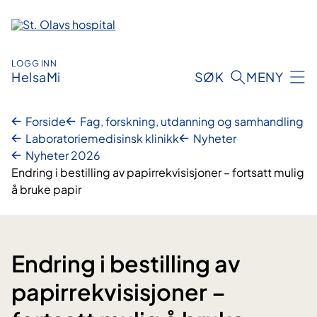
Hopp
til
innhold
LOGG INN
HelsaMi
SØK
MENY
Forside
Fag, forskning, utdanning og samhandling
Laboratoriemedisinsk klinikk
Nyheter
Nyheter 2026
Endring i bestilling av papirrekvisisjoner – fortsatt mulig
å bruke papir
Endring i bestilling av
papirrekvisisjoner –