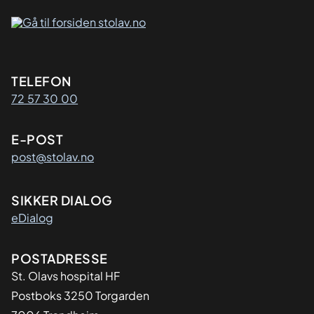
Kontaktinformasjon
TELEFON
72 57 30 00
E-POST
post@stolav.no
SIKKER DIALOG
eDialog
Adresse
POSTADRESSE
St. Olavs hospital HF
Postboks 3250 Torgarden